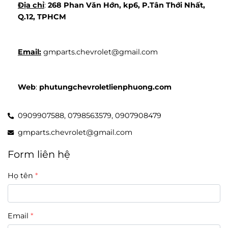
Địa chỉ
: 
268 Phan Văn Hớn, kp6, P.Tân Thới Nhất, 
Q.12, TPHCM
Email:
 gmparts.chevrolet@gmail.com
Web
: 
phutungchevroletlienphuong.com
0909907588,
0798563579,
0907908479
gmparts.chevrolet@gmail.com
Form liên hệ
Họ tên
Email