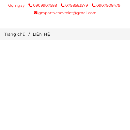
Gọi ngay
0909907588
0798563579
0907908479
gmparts.chevrolet@gmail.com
Trang chủ
/
LIÊN HỆ