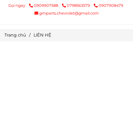
Gọi ngay
0909907588
0798563579
0907908479
gmparts.chevrolet@gmail.com
Trang chủ
/
LIÊN HỆ