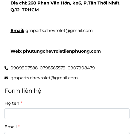
Địa chỉ
: 
268 Phan Văn Hớn, kp6, P.Tân Thới Nhất, 
Q.12, TPHCM
Email:
 gmparts.chevrolet@gmail.com
Web
: 
phutungchevroletlienphuong.com
0909907588,
0798563579,
0907908479
gmparts.chevrolet@gmail.com
Form liên hệ
Họ tên
Email