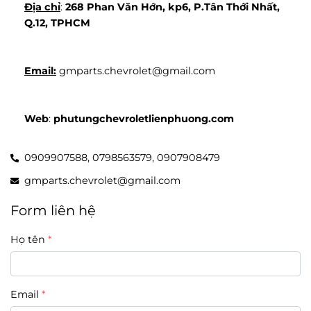
Địa chỉ
: 
268 Phan Văn Hớn, kp6, P.Tân Thới Nhất, 
Q.12, TPHCM
Email:
 gmparts.chevrolet@gmail.com
Web
: 
phutungchevroletlienphuong.com
0909907588,
0798563579,
0907908479
gmparts.chevrolet@gmail.com
Form liên hệ
Họ tên
Email