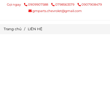
Gọi ngay
0909907588
0798563579
0907908479
gmparts.chevrolet@gmail.com
Trang chủ
/
LIÊN HỆ