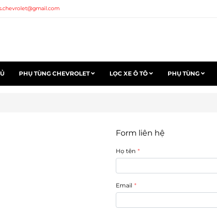
s.chevrolet@gmail.com
HỦ
PHỤ TÙNG CHEVROLET
LỌC XE Ô TÔ
PHỤ TÙNG
Form liên hệ
Họ tên
Email