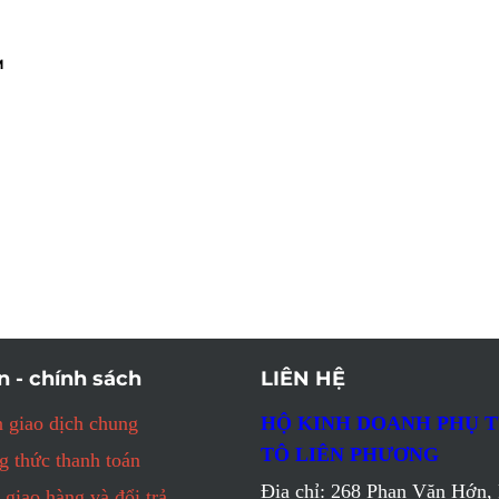
M
n - chính sách
LIÊN HỆ
 giao dịch chung
HỘ KINH DOANH PHỤ 
TÔ LIÊN PHƯƠNG
 thức thanh toán
Địa chỉ: 268 Phan Văn Hớn, 
 giao hàng và đổi trả