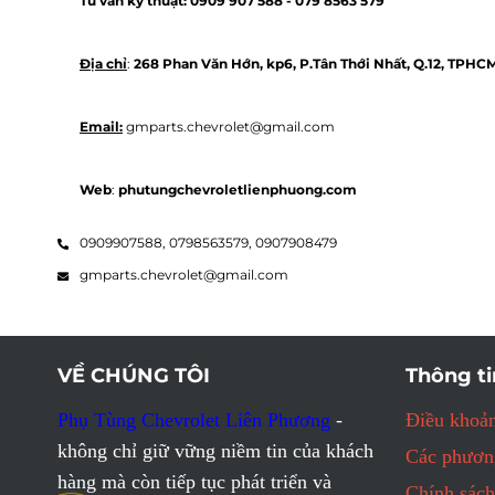
Tư vấn kỹ thuật: 
0909 907 588 - 
079 8563 579 
Địa chỉ
: 
268 Phan Văn Hớn, kp6, P.Tân Thới Nhất, Q.12, TPHC
Email:
 gmparts.chevrolet@gmail.com
Web
: 
phutungchevroletlienphuong.com
0909907588,
0798563579,
0907908479
gmparts.chevrolet@gmail.com
VỀ CHÚNG TÔI
Thông ti
Phụ Tùng Chevrolet Liên Phương
-
Điều khoản
không chỉ giữ vững niềm tin của khách
Các phương
hàng mà còn tiếp tục phát triển và
Chính sách