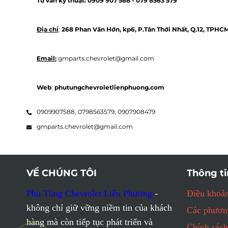
Tư vấn kỹ thuật: 
0909 907 588 - 
079 8563 579 
Địa chỉ
: 
268 Phan Văn Hớn, kp6, P.Tân Thới Nhất, Q.12, TPHC
Email:
 gmparts.chevrolet@gmail.com
Web
: 
phutungchevroletlienphuong.com
0909907588,
0798563579,
0907908479
gmparts.chevrolet@gmail.com
VỀ CHÚNG TÔI
Thông ti
Phụ Tùng Chevrolet Liên Phương
-
Điều khoản
không chỉ giữ vững niềm tin của khách
Các phương
hàng mà còn tiếp tục phát triển và
Chính sách