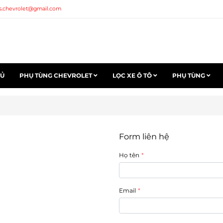
s.chevrolet@gmail.com
HỦ
PHỤ TÙNG CHEVROLET
LỌC XE Ô TÔ
PHỤ TÙNG
Form liên hệ
Họ tên
Email