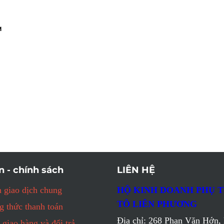
M
n - chính sách
LIÊN HỆ
 giao dịch chung
HỘ KINH DOANH PHỤ 
TÔ LIÊN PHƯƠNG
 thức thanh toán
Địa chỉ: 268 Phan Văn Hớn, 
 giao hàng và đổi trả