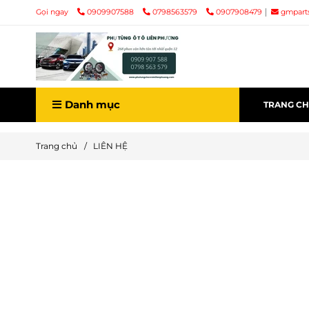
Gọi ngay
0909907588
0798563579
0907908479
gmpart
Danh mục
TRANG C
Trang chủ
/
LIÊN HỆ