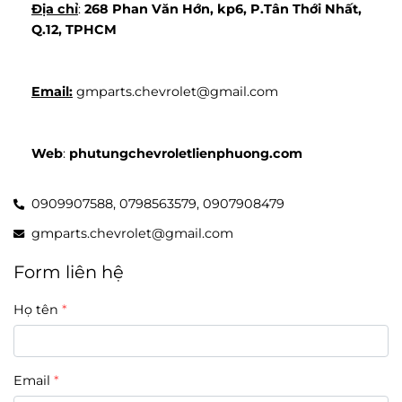
Địa chỉ
: 
268 Phan Văn Hớn, kp6, P.Tân Thới Nhất, 
Q.12, TPHCM
Email:
 gmparts.chevrolet@gmail.com
Web
: 
phutungchevroletlienphuong.com
0909907588,
0798563579,
0907908479
gmparts.chevrolet@gmail.com
Form liên hệ
Họ tên
Email