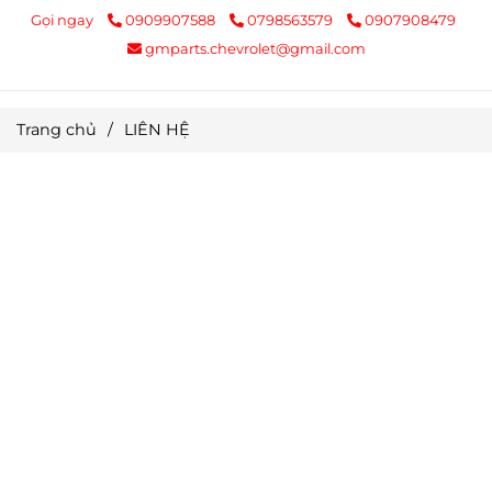
Gọi ngay
0909907588
0798563579
0907908479
gmparts.chevrolet@gmail.com
Trang chủ
/
LIÊN HỆ