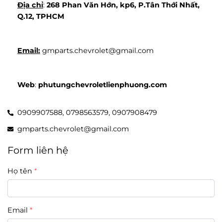
Địa chỉ
: 
268 Phan Văn Hớn, kp6, P.Tân Thới Nhất, 
Q.12, TPHCM
Email:
 gmparts.chevrolet@gmail.com
Web
: 
phutungchevroletlienphuong.com
0909907588,
0798563579,
0907908479
gmparts.chevrolet@gmail.com
Form liên hệ
Họ tên
Email