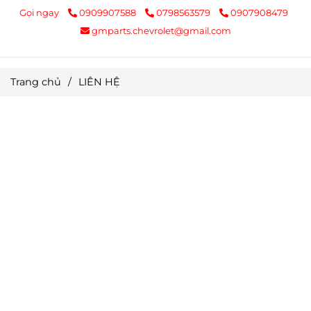
Gọi ngay
0909907588
0798563579
0907908479
gmparts.chevrolet@gmail.com
Trang chủ
/
LIÊN HỆ