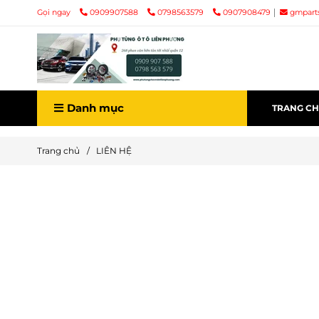
Gọi ngay
0909907588
0798563579
0907908479
gmpart
Danh mục
TRANG C
Trang chủ
/
LIÊN HỆ