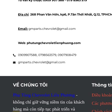
Tư vấn kỹ thuật: 
0909 907 588 - 
079 8563 579 
Địa chỉ
: 
268 Phan Văn Hớn, kp6, P.Tân Thới Nhất, Q.12, TPHC
Email:
 gmparts.chevrolet@gmail.com
Web
: 
phutungchevroletlienphuong.com
0909907588,
0798563579,
0907908479
gmparts.chevrolet@gmail.com
VỀ CHÚNG TÔI
Thông ti
Phụ Tùng Chevrolet Liên Phương
-
Điều khoản
không chỉ giữ vững niềm tin của khách
Các phương
hàng mà còn tiếp tục phát triển và
Chính sách