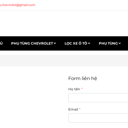
s.chevrolet@gmail.com
HỦ
PHỤ TÙNG CHEVROLET
LỌC XE Ô TÔ
PHỤ TÙNG
Form liên hệ
Họ tên
Email