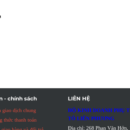
M
n - chính sách
LIÊN HỆ
 giao dịch chung
HỘ KINH DOANH PHỤ 
TÔ LIÊN PHƯƠNG
 thức thanh toán
Địa chỉ: 268 Phan Văn Hớn, 
 giao hàng và đổi trả